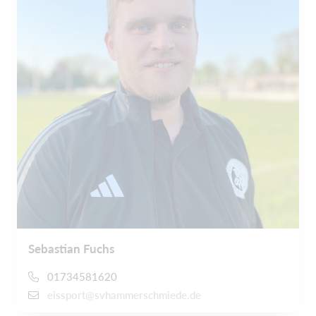
Sebastian Fuchs
01734581620
eissport@svhammerschmiede.de