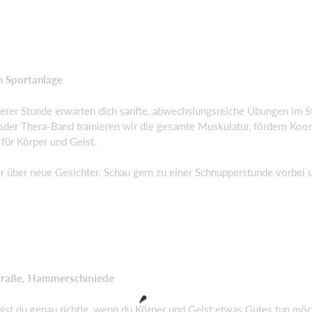
n Sportanlage
 unserer Stunde erwarten dich sanfte, abwechslungsreiche Übungen i
 oder Thera-Band trainieren wir die gesamte Muskulatur, fördern Koo
ür Körper und Geist.
er über neue Gesichter. Schau gern zu einer Schnupperstunde vorb
 Straße, Hammerschmiede
 bist du genau richtig, wenn du Körper und Geist etwas Gutes tun möc