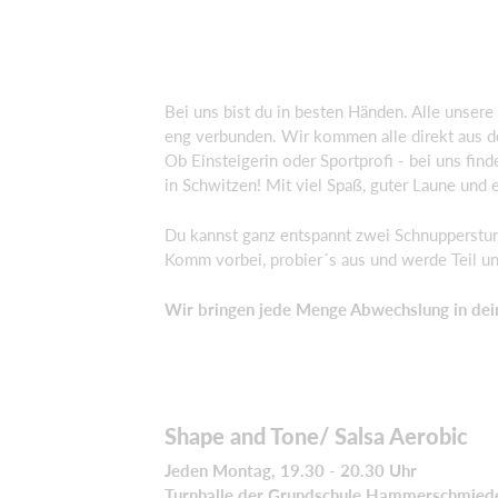
Bei uns bist du in besten Händen. Alle unser
eng verbunden. Wir kommen alle direkt aus d
Ob Einsteigerin oder Sportprofi - bei uns fin
in Schwitzen! Mit viel Spaß, guter Laune und 
Du kannst ganz entspannt zwei Schnupperstund
Komm vorbei, probier´s aus und werde Teil un
Wir bringen jede Menge Abwechslung in de
Shape and Tone/ Salsa Aerobic
Jeden Montag, 19.30 - 20.30 Uhr
Turnhalle der Grundschule Hammerschmied